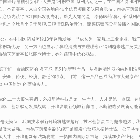
国医疗器械创新创业大赛是“科创中国”系列活动之一，在中国科协和科
烈。本届赛事，来自全国各地的46个优秀项目团队同台竞技，泰德医药
，必须先获得PCT国际发明专利。鲜为人知的是，泰德医药“鼻可乐”系列
这也是全球首个关于鼻腔/口腔清洗防治新冠、流感病毒感染与传播的国际
公司在中国医药城历经13年创新发展，已成长为一家规上工业企业。我
术创新优势，另一方面也显示了鼻腔清洗与护理理念正得到越来越广泛关
泰德医药董事长张丽欣博士，她的话语中信心满满。
了解，泰德医药的“鼻可乐”系列创新型产品，从鼻腔清洗器的结构到洗
、安全、简便、经济、舒适的特点。目前，这一产品已成为我市大健康产
出“中国制造”的硬核实力。
的二十大报告强调，必须坚持科技是第一生产力、人才是第一资源、创
战略、创新驱动发展战略，开辟发展新领域新赛道，不断塑造发展新动能
毫无疑问，我国技术创新环境将越来越好，技术创新氛围将越来越浓，我
断做大做强。”泰德医药常务副总经理兼研发总监邓京振博士说，公司将
学人才，开辟创新领域新赛道，开拓国内国际新市场，持续加快产业化，成