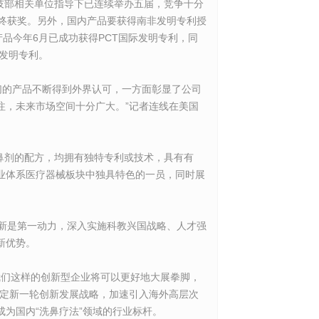
技部相关单位指导下已连续举办五届，竞争十分
最终获奖。另外，国内产品要获得南非发明专利授
产品今年6月已成功获得PCT国际发明专利，同
发明专利。
们的产品不断得到外界认可，一方面彰显了公司
注，未来市场空间十分广大。”记者连线在美国
鼻剂的配方，均拥有独特专利或技术，具有有
业体系医疗器械板块中独具特色的一员，同时展
新是第一动力，深入实施科教兴国战略、人才强
新优势。
们这样的创新型企业将可以更好地大展拳脚，
制定新一轮创新发展战略，加速引入海外高层次
为国内“洗鼻疗法”领域的行业标杆。