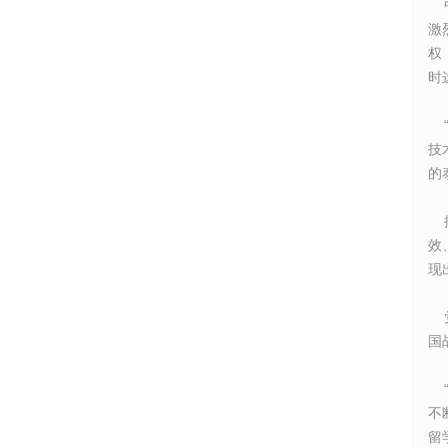
中
激
权
时
“
技
的
据
效
现
党
国
“
不
留