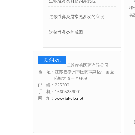
泰
过敏性鼻炎引起的并发症
和
省
过敏性鼻炎是常见多发的症状
过敏性鼻炎的成因
联系我们
江苏泰德医药有限公司
地 址
：江苏省泰州市医药高新区
中国医
药城大道一号G09
邮 编
：
225300
手 机：16605239001
网 址
：
www.bikele.net
近