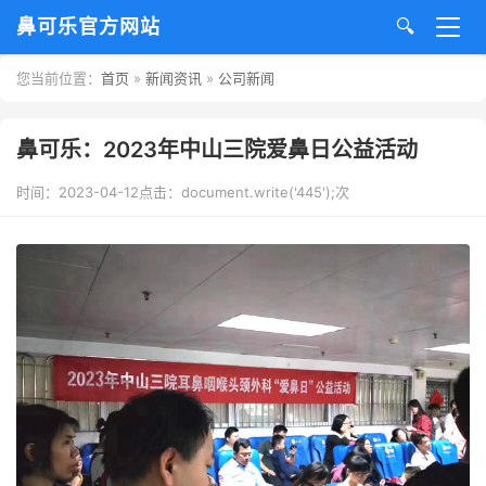
鼻可乐官方网站
🔍
您当前位置：
首页
»
新闻资讯
»
公司新闻
网站首页
关于鼻可乐
鼻可乐：2023年中山三院爱鼻日公益活动
时间：2023-04-12
点击：
document.write('445');
次
新闻资讯
公司新闻
行业新闻
鼻可乐产品
荣誉展示
临床研究