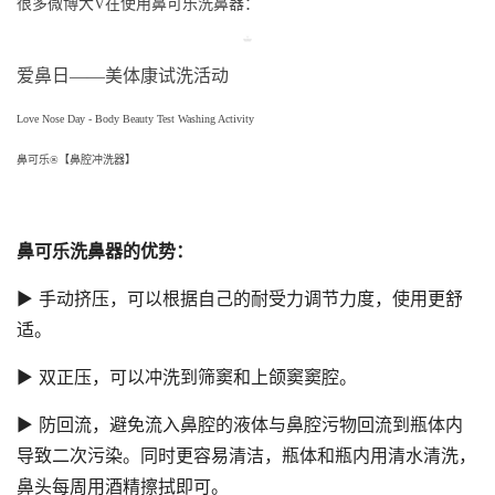
很多微博大V在使用鼻可乐洗鼻器：
爱鼻日——美体康试洗活动
Love Nose Day - Body Beauty Test Washing Activity
鼻可乐®【鼻腔冲洗器】
鼻可乐洗鼻器的优势：
▶ 手动挤压，可以根据自己的耐受力调节力度，使用更舒
适。
▶ 双正压，可以冲洗到筛窦和上颌窦窦腔。
▶ 防回流，避免流入鼻腔的液体与鼻腔污物回流到瓶体内
导致二次污染。同时更容易清洁，瓶体和瓶内用清水清洗，
鼻头每周用酒精擦拭即可。