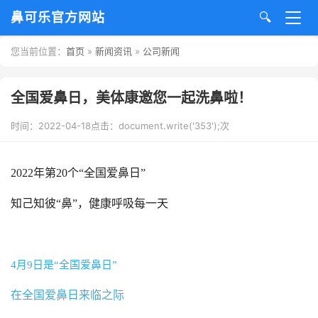
鼻可乐官方网站
🔍
您当前位置：
首页
»
新闻资讯
»
公司新闻
网站首页
关于鼻可乐
全国爱鼻日，美体康邀您一起洗鼻啦！
时间：2022-04-18
点击：
document.write('353');
次
新闻资讯
公司新闻
2022年第20个“全国爱鼻日”
知己知彼“鼻”，健康呼吸每一天
行业新闻
鼻可乐产品
4月9日是“全国爱鼻日”
荣誉展示
在全国爱鼻日来临之际
临床研究