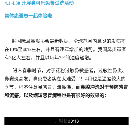
4.1-4.30 开展鼻可乐免费试洗活动
联系我们
美体康邀您一起体验啦
防伪查询
据国际耳鼻喉协会最新数据，全球范围内鼻炎的发病率
在10%至40%左右，并且有逐年增加的趋势。我国鼻炎患者
有3亿人左右，并且以每年3%的速度递增。
进入春季时节，对于花粉过敏鼻敏感者，过敏性鼻炎、
鼻窦炎高发，鼻炎患者实在太难受了！4月也是温差较大的
季节，稍不注意易感冒，流鼻涕，
而鼻腔冲洗对于预防感冒
和流感，以及缩短感冒病程也是有很好的效果的：
，时长
00:13