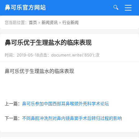
鼻可乐官方网站
🔍
您当前位置：
首页
»
新闻资讯
»
行业新闻
网站首页
关于鼻可乐
鼻可乐优于生理盐水的临床表现
时间：2019-05-18
点击：
document.write('850');
次
新闻资讯
鼻可乐优于生理盐水的临床表现
公司新闻
行业新闻
上一篇：
鼻可乐参加中国西部耳鼻喉颈外壳科学术论坛
鼻可乐产品
下一篇：
不同鼻腔冲洗剂对鼻内镜鼻窦手术后转归过程的影响
荣誉展示
临床研究